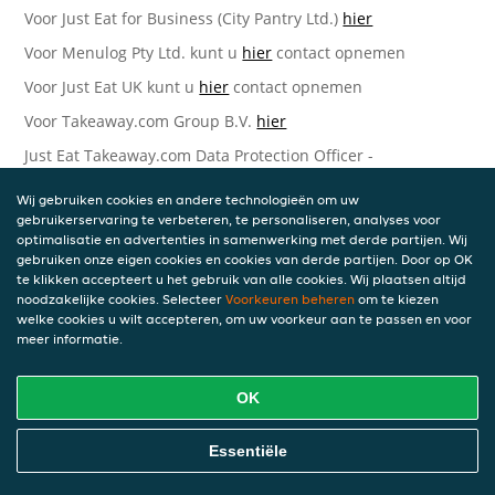
Voor Just Eat for Business (City Pantry Ltd.)
hier
Voor Menulog Pty Ltd. kunt u
hier
contact opnemen
Voor Just Eat UK kunt u
hier
contact opnemen
Voor Takeaway.com Group B.V.
hier
Just Eat Takeaway.com Data Protection Officer -
Takeaway.com Group B.V.
Wij gebruiken cookies en andere technologieën om uw
Piet Heinkade 61
gebruikerservaring te verbeteren, te personaliseren, analyses voor
1019 GM Amsterdam
optimalisatie en advertenties in samenwerking met derde partijen. Wij
Nederland
gebruiken onze eigen cookies en cookies van derde partijen. Door op OK
te klikken accepteert u het gebruik van alle cookies. Wij plaatsen altijd
Bijgewerkte versies van deze
noodzakelijke cookies. Selecteer
Voorkeuren beheren
om te kiezen
welke cookies u wilt accepteren, om uw voorkeur aan te passen en voor
Privacyverklaring
meer informatie.
Wij kunnen deze Verklaring van tijd tot tijd bijwerken als
OK
reactie op veranderende juridische, technische of zakelijke
ontwikkelingen. Wanneer wij onze Privacyverklaring
bijwerken, zullen wij passende maatregelen nemen om u
Essentiële
op de hoogte te brengen, in overeenstemming met het
belang van de wijzigingen die wij aanbrengen. Wanneer de