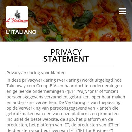
L'ITALIANO
PRIVACY
STATEMENT
Privacyverklaring voor klanten
In deze privacyverklaring (‘Verklaring’) wordt uitgelegd hoe
Takeaway.com Group B.V. en haar dochterondernemingen
en gelieerde ondernemingen (“JET”, “wij”, “ons” of “onze”)
persoonsgegevens verzamelen, gebruiken, openbaar maken
en anderszins verwerken. De Verklaring is van toepassing
op de verwerking van persoonsgegevens van klanten die
gebruikmaken van een van onze platforms en producten,
inclusief de bestelwebsite, de app, het platform en de
producten, het platform van JET, de producten van JET en
de diensten voor bedrijven van JET (“JET for Business”)